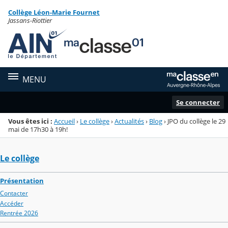
Panneau de gestion des cookies
Collège Léon-Marie Fournet
Menu de la rubrique
Contenu
Jassans-Riottier
MENU
Se connecter
Vous êtes ici :
Accueil
›
Le collège
›
Actualités
›
Blog
›
JPO du collège le 29
mai de 17h30 à 19h!
Le collège
Présentation
Contacter
Accéder
Rentrée 2026