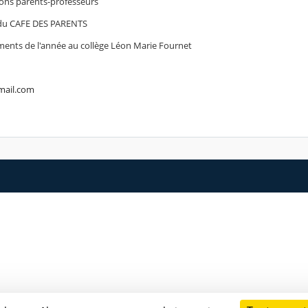
ons parents-professeurs
s du CAFE DES PARENTS
ments de l'année au collège Léon Marie Fournet
gmail.com