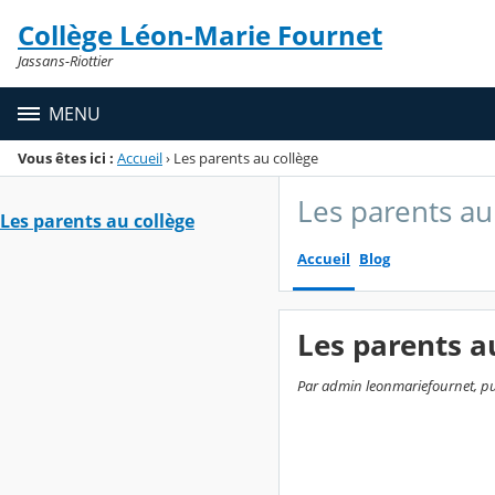
Panneau de gestion des cookies
Collège Léon-Marie Fournet
Menu de la rubrique
Contenu
Jassans-Riottier
MENU
Vous êtes ici :
Accueil
›
Les parents au collège
Les parents au
Les parents au collège
Accueil
Blog
Les parents a
Par admin leonmariefournet, publ