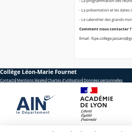
- La programmation des réuni
- La présentation et les date
- Le calendrier des grands mo
Comment nous contacter ?
Email : fcpe.college.jassans@
Collège Léon-Marie Fournet
Contacts
Mentions légales
Chartes d'utilisation
Données personnelles