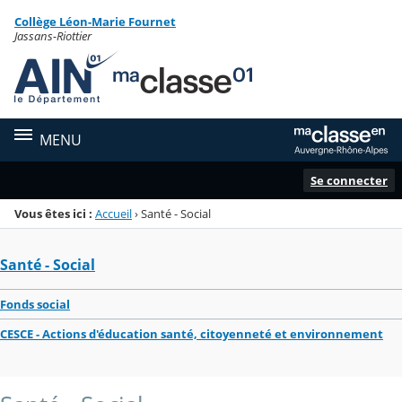
Panneau de gestion des cookies
Collège Léon-Marie Fournet
Menu de la rubrique
Contenu
Jassans-Riottier
MENU
Se connecter
Vous êtes ici :
Accueil
›
Santé - Social
Santé - Social
Fonds social
CESCE - Actions d'éducation santé, citoyenneté et environnement