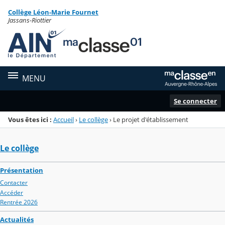
Panneau de gestion des cookies
Collège Léon-Marie Fournet
Menu de la rubrique
Contenu
Jassans-Riottier
MENU
Se connecter
Vous êtes ici :
Accueil
›
Le collège
›
Le projet d'établissement
Le collège
Présentation
Contacter
Accéder
Rentrée 2026
Actualités