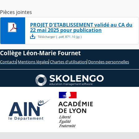
Pièces jointes
PROJET D'ETABLISSEMENT validé au CA du
22 mai 2025 pour publication
Télécharger
( .
pdf
,
871.10
ko
)
Collège Léon-Marie Fournet
Contacts
Mentions légales
Chartes d'utilisation
Données personnelles