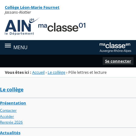
Panneau de gestion des cookies
Collège Léon-Marie Fournet
Menu de la rubrique
Contenu
Jassans-Riottier
MENU
Se connecter
Vous êtes ici :
Accueil
›
Le collège
›
Pôle lettres et lecture
Le collège
Présentation
Contacter
Accéder
Rentrée 2026
Actualités