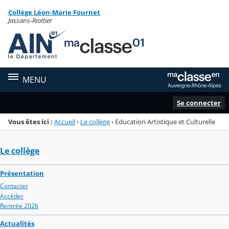
Panneau de gestion des cookies
Collège Léon-Marie Fournet
Menu de la rubrique
Contenu
Jassans-Riottier
MENU
Se connecter
Vous êtes ici :
Accueil
›
Le collège
›
Education Artistique et Culturelle
Le collège
Présentation
Contacter
Accéder
Rentrée 2026
Actualités