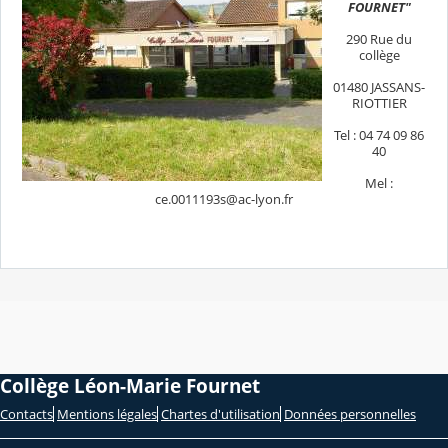
FOURNET"
290 Rue du
collège
01480 JASSANS-
RIOTTIER
Tel : 04 74 09 86
40
Mel :
ce.0011193s@ac-lyon.fr
Collège Léon-Marie Fournet
Contacts
Mentions légales
Chartes d'utilisation
Données personnelles